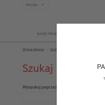
Języki
POLSKI
NASZE PRODUKTY
TWOJE ZWIERZĘ
Strona główna
Szukaj
Szukaj
Szukaj
PA
T
Wyszukaj poprzez Słowo Kluczowe