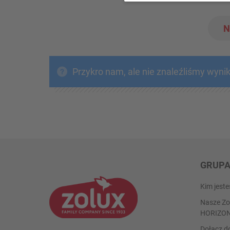
N
Przykro nam, ale nie znaleźliśmy wyni
GRUP
Kim jest
Nasze Zo
HORIZO
Dołącz d