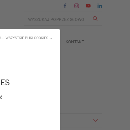
Wyszukiwanie
UJ WSZYSTKIE PLIKI COOKIES →
CI
SKLEPY
O NAS
KONTAKT
IES
ić
odzaj wyników
Cała zawartość