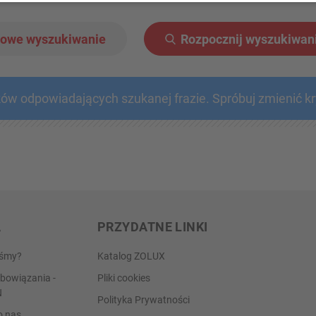
owe wyszukiwanie
Rozpocznij wyszukiwan
ków odpowiadających szukanej frazie. Spróbuj zmienić k
A
PRZYDATNE LINKI
eśmy?
Katalog ZOLUX
bowiązania -
Pliki cookies
N
Polityka Prywatności
o nas