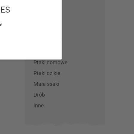
IES
Wszystkie
Psy
ić
Koty
Gady i płazy
Ryby
Ptaki domowe
Ptaki dzikie
Małe ssaki
Drób
Inne