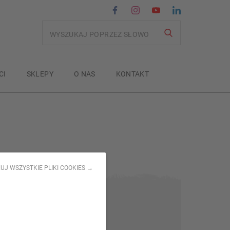
Wyszukiwanie
CI
SKLEPY
O NAS
KONTAKT
UJ WSZYSTKIE PLIKI COOKIES →
Tag