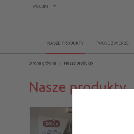
Języki
POLSKI
NASZE PRODUKTY
TWOJE ZWIERZĘ
Strona główna
Nasze produkty
Nasze produkty