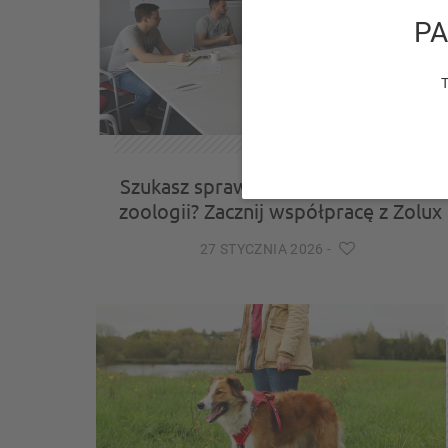
PA
T
Szukasz sprawdzonego dostawcy w
zoologii? Zacznij współpracę z Zolux
27 STYCZNIA 2026
-