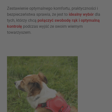
Zestawienie optymalnego komfortu, praktyczności i
bezpieczeństwa sprawia, że ​​jest to
idealny wyb
ó
r
dla
tych, którzy chcą
po
łą
czy
ć
swobodę rąk i optymaln
ą
kontrol
ę
podczas wyjść ze swoim wiernym
towarzyszem.