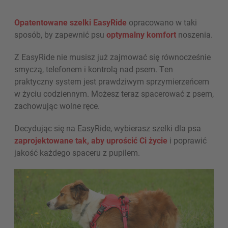
Opatentowane szelki EasyRide
opracowano w taki
sposób, by zapewnić psu
optymalny komfort
noszenia.
Z EasyRide nie musisz już zajmować się równocześnie
smyczą, telefonem i kontrolą nad psem. Ten
praktyczny system jest prawdziwym sprzymierzeńcem
w życiu codziennym. Możesz teraz spacerować z psem,
zachowując wolne ręce.
Decydując się na EasyRide, wybierasz szelki dla psa
zaprojektowane tak, aby uprościć Ci życie
i poprawić
jakość każdego spaceru z pupilem.