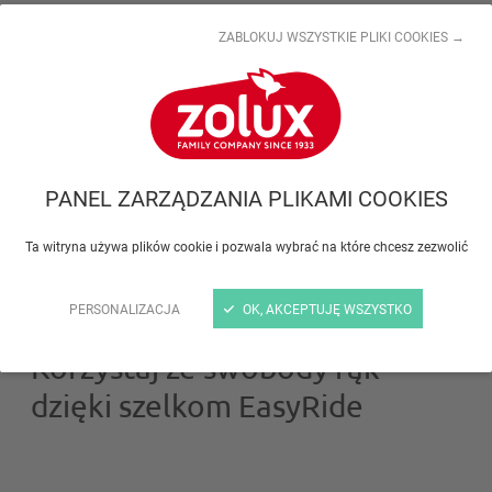
ZABLOKUJ WSZYSTKIE PLIKI COOKIES →
PANEL ZARZĄDZANIA PLIKAMI COOKIES
YouTube jest nieaktywna.
ZEZWALAJ
Ta witryna używa plików cookie i pozwala wybrać na które chcesz zezwolić
Subskrybuj nasz kanał YouTube
PERSONALIZACJA
OK, AKCEPTUJĘ WSZYSTKO
Korzystaj ze swobody rąk
dzięki szelkom EasyRide