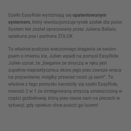
Szelki EasyRide wyróżniają się
opatentowanym
systemem
, który rewolucjonizuje rynek szelek dla psów.
System ten został opracowany przez Juliena Ballais,
opiekuna psa i partnera ZOLUX.
To właśnie podczas wieczornego biegania ze swoim
psem o imieniu Ice, Julien wpadł na pomysł EasyRide.
Julien uznał, że „bieganie ze smyczą w ręku jest
zupełnie niepraktyczne,a skoro jego pies zawsze wraca
na przywołanie, mógłby przecież nosić ją sam!”. To
właśnie z tego pomysłu narodziły się szelki EasyRide,
nowość 2 w 1 ze zintegrowaną smyczą umieszczoną w
części grzbietowej, którą pies niesie sam na plecach w
sytuacji, gdy opiekun chce puścić go luzem!