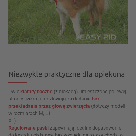
Niezwykle praktyczne dla opiekuna
Dwie
klamry boczne
(z blokadą) umieszczone po lewej
stronie szelek, umożliwiają zakładanie
bez
przekładania przez głowę zwierzęcia
(dotyczy modeli
w rozmiarach M, L i
XL
Regulowane paski
zapewniają idealne dopasowanie
do kształtu ciała psa, bez względu na to, czy chodzi o