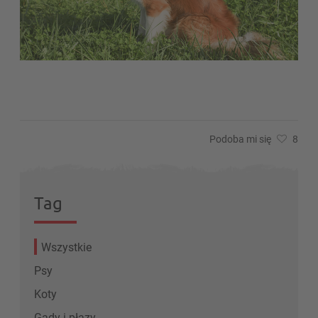
Podoba mi się
8
Tag
Wszystkie
Psy
Koty
Gady i płazy