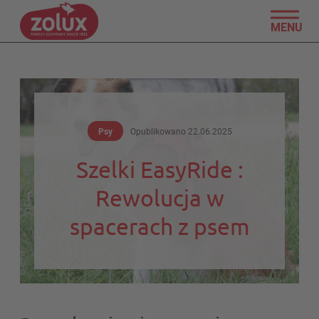
MENU
Psy
Opublikowano
22.06.2025
Szelki EasyRide :
Rewolucja w
spacerach z psem