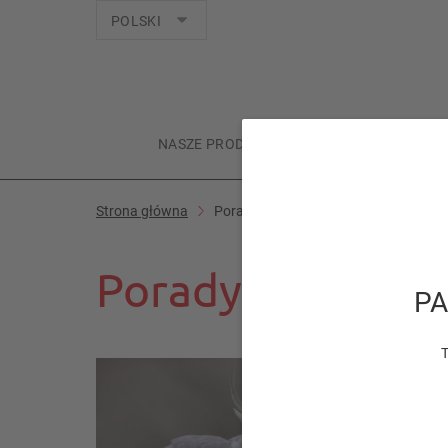
Języki
POLSKI
NASZE PRODUKTY
TWOJE ZWIERZĘ
Strona główna
Porady specjalistów
Porady specjalis
PA
T