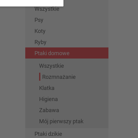
Wszystkie
Psy
Koty
Ryby
Ptaki domowe
Wszystkie
Rozmnażanie
Klatka
Higiena
Zabawa
Mój pierwszy ptak
Ptaki dzikie