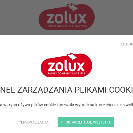
TWOJA FIRMA
PORADY SPECJALISTÓW
AKTUALNOŚ
ZABLOK
tów
NEL ZARZĄDZANIA PLIKAMI COOK
a witryna używa plików cookie i pozwala wybrać na które chcesz zezwol
PERSONALIZACJA
OK, AKCEPTUJĘ WSZYSTKO