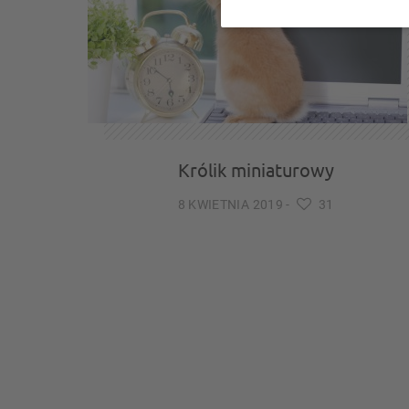
Królik miniaturowy
8 KWIETNIA 2019
-
31