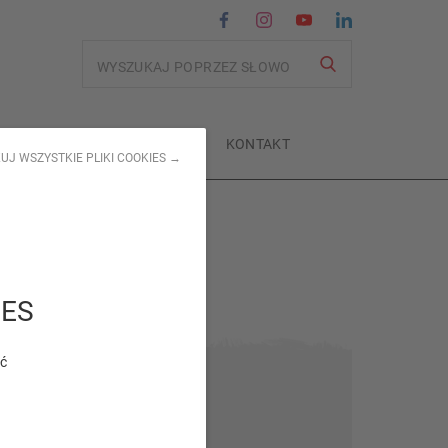
Wyszukiwanie
CI
SKLEPY
O NAS
KONTAKT
UJ WSZYSTKIE PLIKI COOKIES →
IES
ić
Tag