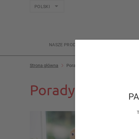
Języki
POLSKI
NASZE PRODUKTY
TWOJE ZWIERZĘ
Strona główna
Porady specjalistów
Porady specjalis
PA
T