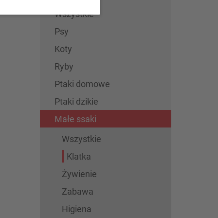
Wszystkie
Psy
Koty
Ryby
Ptaki domowe
Ptaki dzikie
Małe ssaki
Wszystkie
Klatka
Żywienie
Zabawa
Higiena