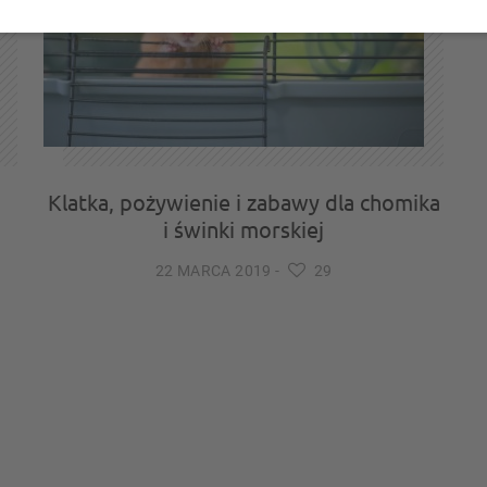
Klatka, pożywienie i zabawy dla chomika
i świnki morskiej
22 MARCA 2019
-
29