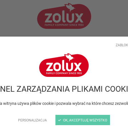
TWOJA FIRMA
PORADY SPECJALISTÓW
AKTUALNOŚ
ZABLOK
tów
NEL ZARZĄDZANIA PLIKAMI COOK
a witryna używa plików cookie i pozwala wybrać na które chcesz zezwol
PERSONALIZACJA
OK, AKCEPTUJĘ WSZYSTKO