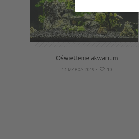
Oświetlenie akwarium
14 MARCA 2019
-
10