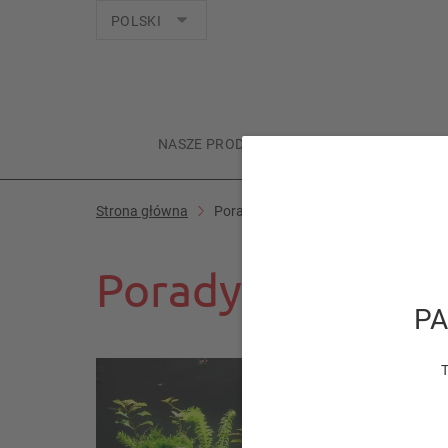
Języki
POLSKI
NASZE PRODUKTY
TWOJE ZWIERZĘ
Strona główna
Porady specjalistów
Porady specjalis
PA
T