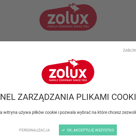
TWOJA FIRMA
PORADY SPECJALISTÓW
AKTUALNOŚ
ZABLOK
tów
NEL ZARZĄDZANIA PLIKAMI COOK
a witryna używa plików cookie i pozwala wybrać na które chcesz zezwol
PERSONALIZACJA
OK, AKCEPTUJĘ WSZYSTKO