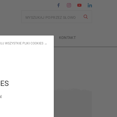
Wyszukiwanie
CI
SKLEPY
O NAS
KONTAKT
UJ WSZYSTKIE PLIKI COOKIES →
IES
ić
Tag