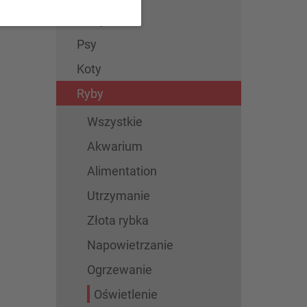
Wszystkie
Psy
Koty
Ryby
Wszystkie
Akwarium
Alimentation
Utrzymanie
Złota rybka
Napowietrzanie
Ogrzewanie
Oświetlenie