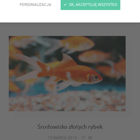
PERSONALIZACJA
OK, AKCEPTUJĘ WSZYSTKO
Co to jest paludarium?
22 MARCA 2019
-
13
Środowisko złotych rybek
13 MARCA 2019
-
48