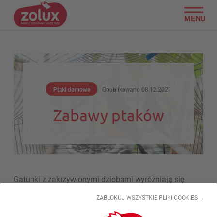
MENU
Ptaki domowe
Opublikowano
08.12.2021
Zabawy ptaków
Gatunki z zakrzywionymi dziobami wyróżniają się
niezwykłą skłonnością do zabawy, zatem ważne jest,
ZABLOKUJ WSZYSTKIE PLIKI COOKIES →
aby w ich klatce umieszczać zabawki. Wybieraj
spośród rzeczy z tworzyw naturalnych, takich jak