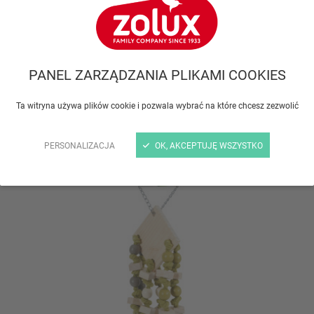
drewno, skóra, bawełna lub nawet z trukwy. Nie bój się
wybierać też przedmiotów z metalu bądź stali,
ponieważ zabawki po pewnym czasie mogą zostać
zniszczone. Unikaj plastiku!
PANEL ZARZĄDZANIA PLIKAMI COOKIES
Upewnij się też, że zabawki nie zrobią twojemu
Ta witryna używa plików cookie i pozwala wybrać na które chcesz zezwolić
pupilowi krzywdy!
PERSONALIZACJA
OK, AKCEPTUJĘ WSZYSTKO