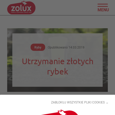
MENU
Ryby
Opublikowano
14.03.2019
Utrzymanie złotych
rybek
ZABLOKUJ WSZYSTKIE PLIKI COOKIES →
Utrzymanie akwarium jest względnie proste i nie
wymaga wiele pracy.