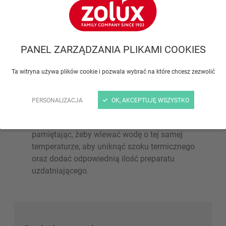
Kiedy na ściankach akwarium umieszczonego w
jasnym pomieszczeniu lub na dekorach pojawią
się wodorosty, wystarczy zebrać je skrobaczką lub
PANEL ZARZĄDZANIA PLIKAMI COOKIES
zastosować czyścik magnetyczny (bardzo
praktyczny).
Ta witryna używa plików cookie i pozwala wybrać na które chcesz zezwolić
Co 15 dni czyścić filtr. Wkład filtrujący należy
umyć pod bieżącą wodą, a wkład węglowy
PERSONALIZACJA
OK, AKCEPTUJĘ WSZYSTKO
wymieniać co drugie mycie.
Co 15 dni wymienić ¼ wody w akwarium,
pamiętając, żeby wlewać wodę o tej samej
temperaturze, aby uniknąć szoku termicznego
oraz dodać odpowiednią ilość preparatu
uzdatniającego.