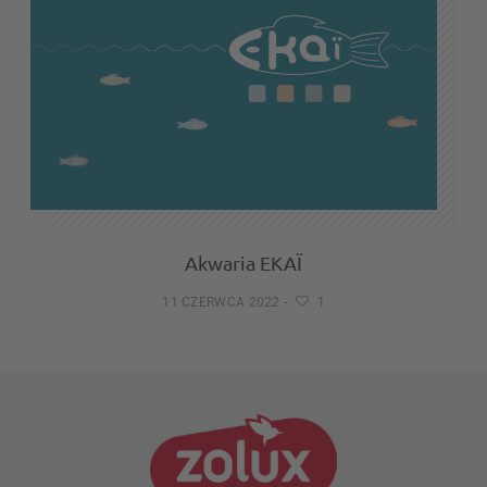
Akwaria EKAÏ
11 CZERWCA 2022
-
1