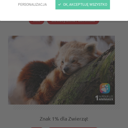
PERSONALIZACJA
OK, AKCEPTUJĘ WSZYSTKO
Zolux uzyskał status Przedsiębiorstwa z Misją
Inne
Stowarzyszenia / Schroniska
Znak 1% dla Zwierząt