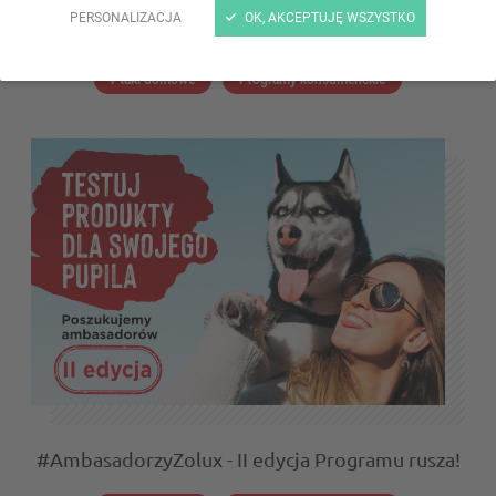
PERSONALIZACJA
OK, AKCEPTUJĘ WSZYSTKO
#AmbasadorzyZolux
Ptaki domowe
Programy konsumenckie
#AmbasadorzyZolux - II edycja Programu rusza!